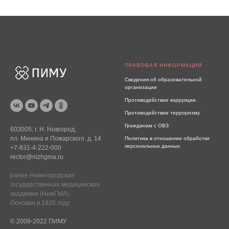
ПРАВОВАЯ ИНФОРМАЦИЯ
Сведения об образовательной
организации
Противодействие коррупции
Противодействие терроризму
Гражданам с ОВЗ
603005, г. Н. Новгород,
пл. Минина и Пожарского. д. 14
Политика в отношении обработки
персональных данных
+7-831-4-222-000
rector@nizhgma.ru
ранее Нижегородская
государственная медицинская
академия (НижГМА).
Основан в 1920 году
© 2009-2022 ПИМУ