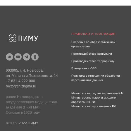
ПРАВОВАЯ ИНФОРМАЦИЯ
Сведения об образовательной
организации
Противодействие коррупции
Противодействие терроризму
Гражданам с ОВЗ
603005, г. Н. Новгород,
пл. Минина и Пожарского. д. 14
Политика в отношении обработки
персональных данных
+7-831-4-222-000
rector@nizhgma.ru
Министерство здравоохранения РФ
ранее Нижегородская
Министерство науки и высшего
государственная медицинская
образования РФ
Министерство просвещения РФ
академия (НижГМА).
Основан в 1920 году
© 2009-2022 ПИМУ