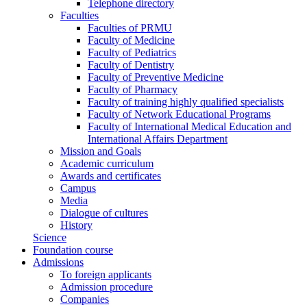
Telephone directory
Faculties
Faculties of PRMU
Faculty of Medicine
Faculty of Pediatrics
Faculty of Dentistry
Faculty of Preventive Medicine
Faculty of Pharmacy
Faculty of training highly qualified specialists
Faculty of Network Educational Programs
Faculty of International Medical Education and
International Affairs Department
Mission and Goals
Academic curriculum
Awards and certificates
Campus
Media
Dialogue of cultures
History
Science
Foundation course
Admissions
To foreign applicants
Admission procedure
Companies