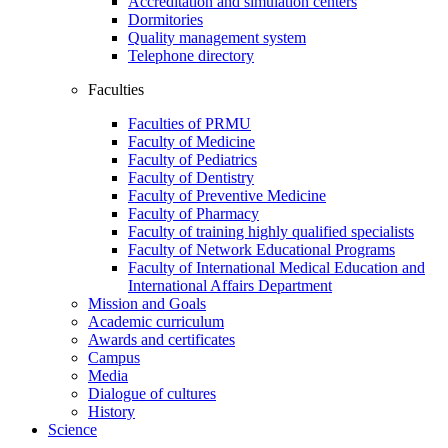
Accreditation and simulation centers
Dormitories
Quality management system
Telephone directory
Faculties
Faculties of PRMU
Faculty of Medicine
Faculty of Pediatrics
Faculty of Dentistry
Faculty of Preventive Medicine
Faculty of Pharmacy
Faculty of training highly qualified specialists
Faculty of Network Educational Programs
Faculty of International Medical Education and
International Affairs Department
Mission and Goals
Academic curriculum
Awards and certificates
Campus
Media
Dialogue of cultures
History
Science