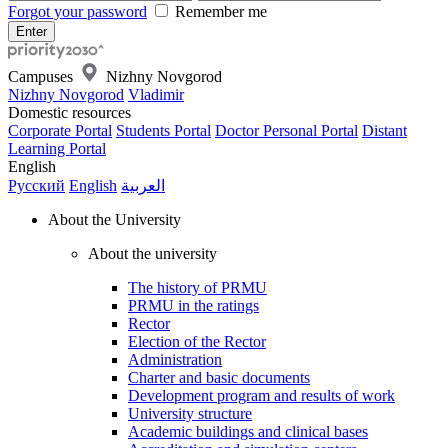
Forgot your password
Remember me
Campuses
Nizhny Novgorod
Nizhny Novgorod
Vladimir
Domestic resources
Corporate Portal
Students Portal
Doctor Personal Portal
Distant
Learning Portal
English
Русский
English
العربية
About the University
About the university
The history of PRMU
PRMU in the ratings
Rector
Election of the Rector
Administration
Charter and basic documents
Development program and results of work
University structure
Academic buildings and clinical bases