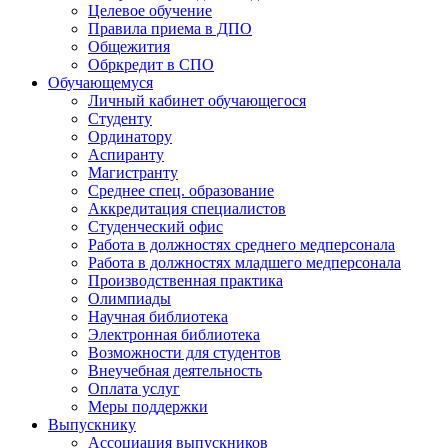
Целевое обучение
Правила приема в ДПО
Общежития
Обркредит в СПО
Обучающемуся
Личный кабинет обучающегося
Студенту
Ординатору
Аспиранту
Магистранту
Среднее спец. образование
Аккредитация специалистов
Студенческий офис
Работа в должностях среднего медперсонала
Работа в должностях младшего медперсонала
Производственная практика
Олимпиады
Научная библиотека
Электронная библиотека
Возможности для студентов
Внеучебная деятельность
Оплата услуг
Меры поддержки
Выпускнику
Ассоциация выпускников