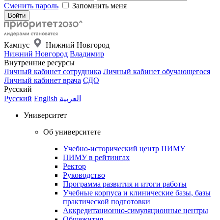
Сменить пароль
Запомнить меня
Кампус
Нижний Новгород
Нижний Новгород
Владимир
Внутренние ресурсы
Личный кабинет сотрудника
Личный кабинет обучающегося
Личный кабинет врача
СДО
Русский
Русский
English
العربية
Университет
Об университете
Учебно-исторический центр ПИМУ
ПИМУ в рейтингах
Ректор
Руководство
Программа развития и итоги работы
Учебные корпуса и клинические базы, базы
практической подготовки
Аккредитационно-симуляционные центры
Общежития