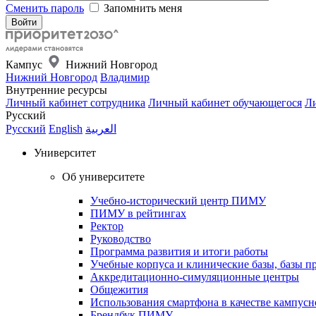
Сменить пароль
Запомнить меня
Кампус
Нижний Новгород
Нижний Новгород
Владимир
Внутренние ресурсы
Личный кабинет сотрудника
Личный кабинет обучающегося
Ли
Русский
Русский
English
العربية
Университет
Об университете
Учебно-исторический центр ПИМУ
ПИМУ в рейтингах
Ректор
Руководство
Программа развития и итоги работы
Учебные корпуса и клинические базы, базы п
Аккредитационно-симуляционные центры
Общежития
Использования смартфона в качестве кампусн
Брендбук ПИМУ