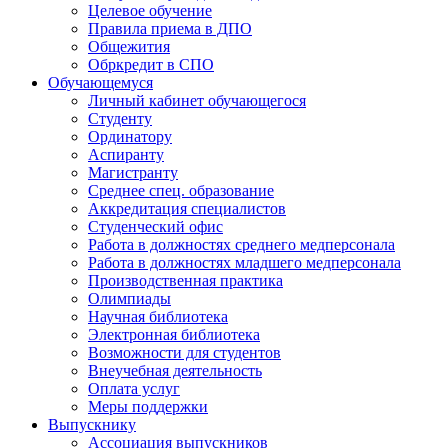
Целевое обучение
Правила приема в ДПО
Общежития
Обркредит в СПО
Обучающемуся
Личный кабинет обучающегося
Студенту
Ординатору
Аспиранту
Магистранту
Среднее спец. образование
Аккредитация специалистов
Студенческий офис
Работа в должностях среднего медперсонала
Работа в должностях младшего медперсонала
Производственная практика
Олимпиады
Научная библиотека
Электронная библиотека
Возможности для студентов
Внеучебная деятельность
Оплата услуг
Меры поддержки
Выпускнику
Ассоциация выпускников