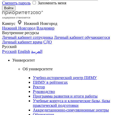
Сменить пароль
Запомнить меня
Кампус
Нижний Новгород
Нижний Новгород
Владимир
Внутренние ресурсы
Личный кабинет сотрудника
Личный кабинет обучающегося
Личный кабинет врача
СДО
Русский
Русский
English
العربية
Университет
Об университете
Учебно-исторический центр ПИМУ
ПИМУ в рейтингах
Ректор
Руководство
Программа развития и итоги работы
Учебные корпуса и клинические базы, базы
практической подготовки
Аккредитационно-симуляционные центры
Общежития