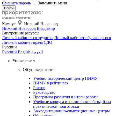
Сменить пароль
Запомнить меня
Кампус
Нижний Новгород
Нижний Новгород
Владимир
Внутренние ресурсы
Личный кабинет сотрудника
Личный кабинет обучающегося
Личный кабинет врача
СДО
Русский
Русский
English
العربية
Университет
Об университете
Учебно-исторический центр ПИМУ
ПИМУ в рейтингах
Ректор
Руководство
Программа развития и итоги работы
Учебные корпуса и клинические базы, базы
практической подготовки
Аккредитационно-симуляционные центры
Общежития