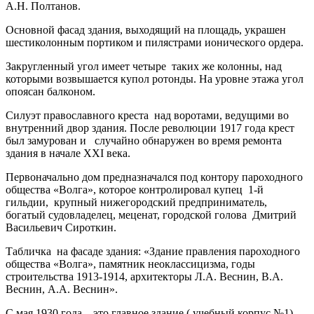
А.Н. Полтанов.
Основной фасад здания, выходящий на площадь, украшен
шестиколонным портиком и пилястрами ионического ордера.
Закругленный угол имеет четыре таких же колонны, над
которыми возвышается купол ротонды. На уровне этажа угол
опоясан балконом.
Силуэт православного креста над воротами, ведущими во
внутренний двор здания. После революции 1917 года крест
был замурован и случайно обнаружен во время ремонта
здания в начале ХХI века.
Первоначально дом предназначался под контору пароходного
общества «Волга», которое контролировал купец 1-й
гильдии, крупный нижегородский предприниматель,
богатый судовладелец, меценат, городской голова Дмитрий
Васильевич Сироткин.
Табличка на фасаде здания: «Здание правления пароходного
общества «Волга», памятник неоклассицизма, годы
строительства 1913-1914, архитекторы Л.А. Веснин, В.А.
Веснин, А.А. Веснин».
С мая 1930 года – это главное здание ( учебный корпус №1)