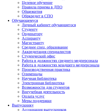
Целевое обучение
Правила приема в ДПО
Общежития
Обркредит в СПО
Обучающемуся
Личный кабинет обучающегося
Студенту
Ординатору
Аспиранту
Магистранту
Среднее спец. образование
Аккредитация специалистов
Студенческий офис
Работа в должностях среднего медперсонала
Работа в должностях младшего медперсонала
Производственная практика
Олимпиады
Научная библиотека
Электронная библиотека
Возможности для студентов
Внеучебная деятельность
Оплата услуг
Меры поддержки
Выпускнику
Ассоциация выпускников