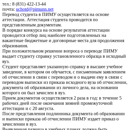
тел.: 8 (831) 422-13-44
почта:
uchotd@pimunn.net
Перевод студента в ПИМУ осуществляется на основе
аттестации. Аттестация студента проводится по
представленным документам.
В порядке конкурса на основе результатов аттестации
проводится отбор лиц наиболее подготовленных на
вакантные бюджетные и договорные места для продолжения
образования.
При положительном решении вопроса о переводе ПИМУ
выдает студенту справку установленного образца в исходный
вуз.
Студент представляет указанную справку в высшее учебное
заведение, в котором он обучается, с письменным заявлением
об отчислении в связи с переводом и о выдачи ему в связи с
переводом выписки из приказа исходного вуза об отчислении,
документа об образовании из личного дела, на основании
которого он был зачислен в вуз.
Прием документов осуществляется 2 раза в год: в течение 5
рабочих дней после окончания зимней промежуточной
аттестации и с 20 августа.
После представления подлинника документа об образовании
и выписки приказа об отчислении ПИМУ издает приказ о
зачислении в вуз.
Выявленная разница в учебных планах должна быть