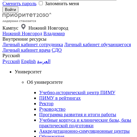
Сменить пароль
Запомнить меня
Кампус
Нижний Новгород
Нижний Новгород
Владимир
Внутренние ресурсы
Личный кабинет сотрудника
Личный кабинет обучающегося
Личный кабинет врача
СДО
Русский
Русский
English
العربية
Университет
Об университете
Учебно-исторический центр ПИМУ
ПИМУ в рейтингах
Ректор
Руководство
Программа развития и итоги работы
Учебные корпуса и клинические базы, базы
практической подготовки
Аккредитационно-симуляционные центры
Общежития