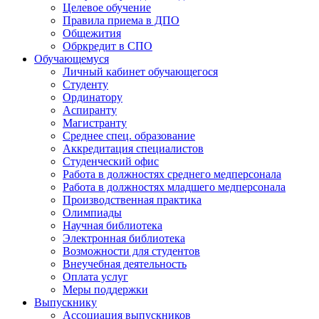
Целевое обучение
Правила приема в ДПО
Общежития
Обркредит в СПО
Обучающемуся
Личный кабинет обучающегося
Студенту
Ординатору
Аспиранту
Магистранту
Среднее спец. образование
Аккредитация специалистов
Студенческий офис
Работа в должностях среднего медперсонала
Работа в должностях младшего медперсонала
Производственная практика
Олимпиады
Научная библиотека
Электронная библиотека
Возможности для студентов
Внеучебная деятельность
Оплата услуг
Меры поддержки
Выпускнику
Ассоциация выпускников