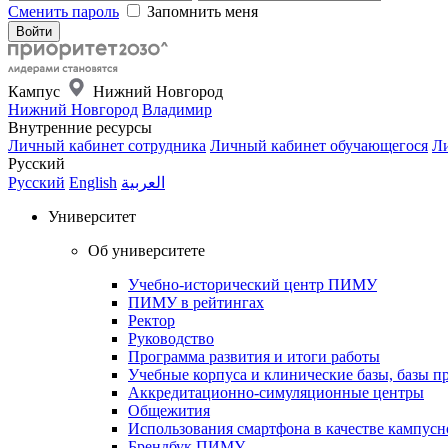
Сменить пароль
Запомнить меня
Кампус
Нижний Новгород
Нижний Новгород
Владимир
Внутренние ресурсы
Личный кабинет сотрудника
Личный кабинет обучающегося
Ли
Русский
Русский
English
العربية
Университет
Об университете
Учебно-исторический центр ПИМУ
ПИМУ в рейтингах
Ректор
Руководство
Программа развития и итоги работы
Учебные корпуса и клинические базы, базы п
Аккредитационно-симуляционные центры
Общежития
Использования смартфона в качестве кампусн
Брендбук ПИМУ