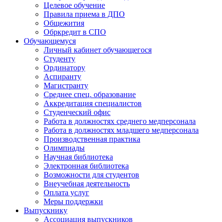
Целевое обучение
Правила приема в ДПО
Общежития
Обркредит в СПО
Обучающемуся
Личный кабинет обучающегося
Студенту
Ординатору
Аспиранту
Магистранту
Среднее спец. образование
Аккредитация специалистов
Студенческий офис
Работа в должностях среднего медперсонала
Работа в должностях младшего медперсонала
Производственная практика
Олимпиады
Научная библиотека
Электронная библиотека
Возможности для студентов
Внеучебная деятельность
Оплата услуг
Меры поддержки
Выпускнику
Ассоциация выпускников