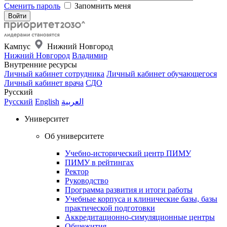
Сменить пароль
Запомнить меня
Кампус
Нижний Новгород
Нижний Новгород
Владимир
Внутренние ресурсы
Личный кабинет сотрудника
Личный кабинет обучающегося
Личный кабинет врача
СДО
Русский
Русский
English
العربية
Университет
Об университете
Учебно-исторический центр ПИМУ
ПИМУ в рейтингах
Ректор
Руководство
Программа развития и итоги работы
Учебные корпуса и клинические базы, базы
практической подготовки
Аккредитационно-симуляционные центры
Общежития