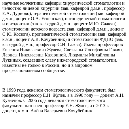
научные коллективы кафедры хирургической стоматологии и
челюстно-лицевой хирургии (зав. кафедрой д.м.н., профессор
Е.А. Дурново), терапевтической стоматологии (зав. кафедрой
д.м.н., доцент О.А. Успенская), ортопедической стоматологии
и ортодонтии (зав. кафедрой д.м.н., доцент М.Ю. Саакян),
стоматологии детского возраста (зав. кафедрой д.м.н., доцент
С.Ю. Косюга), пропедевтической стоматологии (зав. кафедрой
к.м.н., доцент А.В. Кочубейник) и стоматологии ФДПО (зав.
кафедрой д.м.н., профессор С.И. Гажва). Имена профессоров
Евгения Николаевича Жулева, Светланы Иосифовны Гажвы,
Ларисы Николаевны Казариной, Людмилы Михайловны
Лукиных, создавших славу нижегородской стоматологии,
известны не только в России, но и в мировом
профессиональном сообществе.
В 1993 года деканом стоматологического факультета был
назначен профессор Е.Н. Жулев, а в 1996 году — доцент А.Н.
Кузнецов. С 2006 года деканом стоматологического
факультета назначен профессор Е.Н. Жулев, а с 2013 г. —
доцент, к.м.н. Алёна Валерьевна Кочубейник.