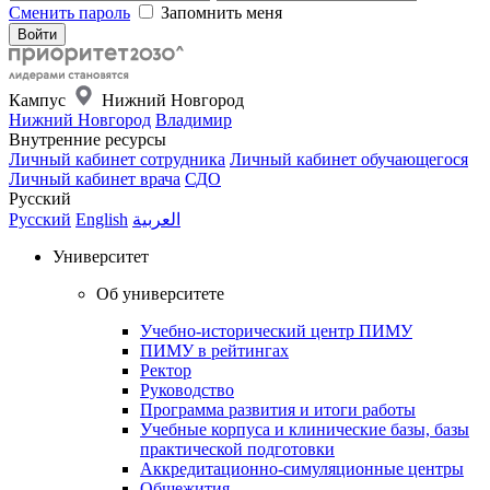
Сменить пароль
Запомнить меня
Кампус
Нижний Новгород
Нижний Новгород
Владимир
Внутренние ресурсы
Личный кабинет сотрудника
Личный кабинет обучающегося
Личный кабинет врача
СДО
Русский
Русский
English
العربية
Университет
Об университете
Учебно-исторический центр ПИМУ
ПИМУ в рейтингах
Ректор
Руководство
Программа развития и итоги работы
Учебные корпуса и клинические базы, базы
практической подготовки
Аккредитационно-симуляционные центры
Общежития