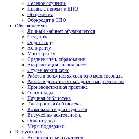
Целевое обучение
Правила приема в ДПО
Общежития
Обркредит в СПО
Обучающемуся
Личный кабинет обучающегося
Студенту
Ординатору
Аспиранту
Магистранту
Среднее спец. образование
Аккредитация специалистов
Студенческий офис
Работа в должностях среднего медперсонала
Работа в должностях младшего медперсонала
Производственная практика
Олимпиады
Научная библиотека
Электронная библиотека
Возможности для студентов
Внеучебная деятельность
Оплата услуг
Меры поддержки
Выпускнику
Ассоциация выпускников