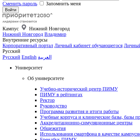
Сменить пароль
Запомнить меня
Кампус
Нижний Новгород
Нижний Новгород
Владимир
Внутренние ресурсы
Корпоративный портал
Личный кабинет обучающегося
Личный
Русский
Русский
English
العربية
Университет
Об университете
Учебно-исторический центр ПИМУ
ПИМУ в рейтингах
Ректор
Руководство
Программа развития и итоги работы
Учебные корпуса и клинические базы, базы п
Аккредитационно-симуляционные центры
Общежития
Использования смартфона в качестве кампусн
Брендбук ПИМУ