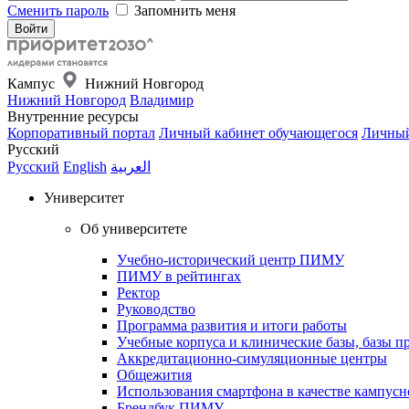
Сменить пароль
Запомнить меня
Кампус
Нижний Новгород
Нижний Новгород
Владимир
Внутренние ресурсы
Корпоративный портал
Личный кабинет обучающегося
Личный
Русский
Русский
English
العربية
Университет
Об университете
Учебно-исторический центр ПИМУ
ПИМУ в рейтингах
Ректор
Руководство
Программа развития и итоги работы
Учебные корпуса и клинические базы, базы п
Аккредитационно-симуляционные центры
Общежития
Использования смартфона в качестве кампусн
Брендбук ПИМУ