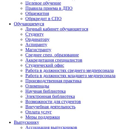
Целевое обучение
Правила приема в ДПО
Общежития
Обркредит в СПО
Обучающемуся
Личный кабинет обучающегося
Студенту
Ординатору
Аспиранту
Магистранту
Среднее спец. образование
Аккредитация специалистов
Студенческий офис
Работа в должностях среднего медперсонала
Работа в должностях младшего медперсонала
Производственная практика
Олимпиады
Научная библиотека
Электронная библиотека
Возможности для студентов
Внеучебная деятельность
Оплата услуг
Меры поддержки
Выпускнику
Ассоциация выпускников