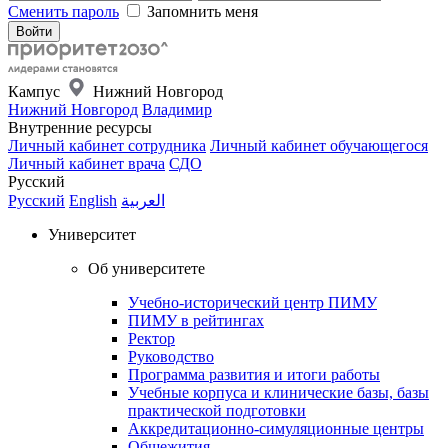
Сменить пароль
Запомнить меня
Кампус
Нижний Новгород
Нижний Новгород
Владимир
Внутренние ресурсы
Личный кабинет сотрудника
Личный кабинет обучающегося
Личный кабинет врача
СДО
Русский
Русский
English
العربية
Университет
Об университете
Учебно-исторический центр ПИМУ
ПИМУ в рейтингах
Ректор
Руководство
Программа развития и итоги работы
Учебные корпуса и клинические базы, базы
практической подготовки
Аккредитационно-симуляционные центры
Общежития