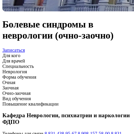
Болевые синдромы в
неврологии (очно-заочно)
Записаться
Для кого
Для врачей
Специальность
Неврология
Форма обучения
Очная
Заочная
Очно-заочная
Вид обучения
Повышение квалификации
Кафедра Неврологии, психиатрии и наркологии
ФДПО
Телефоны для связи
8 831-438-95-67
8 908-157-58-00
8 831-