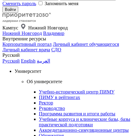
Сменить пароль
Запомнить меня
Кампус
Нижний Новгород
Нижний Новгород
Владимир
Внутренние ресурсы
Корпоративный портал
Личный кабинет обучающегося
Личный кабинет врача
СДО
Русский
Русский
English
العربية
Университет
Об университете
Учебно-исторический центр ПИМУ
ПИМУ в рейтингах
Ректор
Руководство
Программа развития и итоги работы
Учебные корпуса и клинические базы, базы
практической подготовки
Аккредитационно-симуляционные центры
Общежития