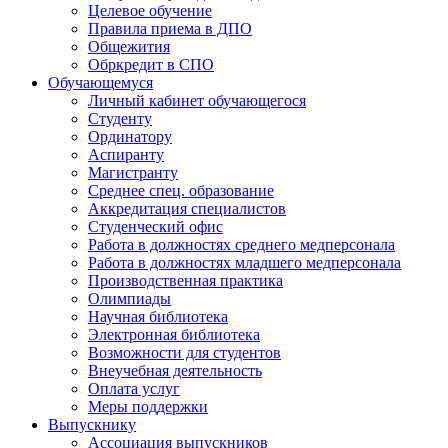
Целевое обучение
Правила приема в ДПО
Общежития
Обркредит в СПО
Обучающемуся
Личный кабинет обучающегося
Студенту
Ординатору
Аспиранту
Магистранту
Среднее спец. образование
Аккредитация специалистов
Студенческий офис
Работа в должностях среднего медперсонала
Работа в должностях младшего медперсонала
Производственная практика
Олимпиады
Научная библиотека
Электронная библиотека
Возможности для студентов
Внеучебная деятельность
Оплата услуг
Меры поддержки
Выпускнику
Ассоциация выпускников