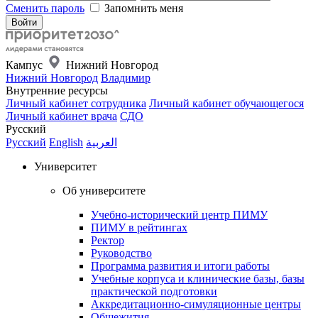
Сменить пароль
Запомнить меня
Кампус
Нижний Новгород
Нижний Новгород
Владимир
Внутренние ресурсы
Личный кабинет сотрудника
Личный кабинет обучающегося
Личный кабинет врача
СДО
Русский
Русский
English
العربية
Университет
Об университете
Учебно-исторический центр ПИМУ
ПИМУ в рейтингах
Ректор
Руководство
Программа развития и итоги работы
Учебные корпуса и клинические базы, базы
практической подготовки
Аккредитационно-симуляционные центры
Общежития