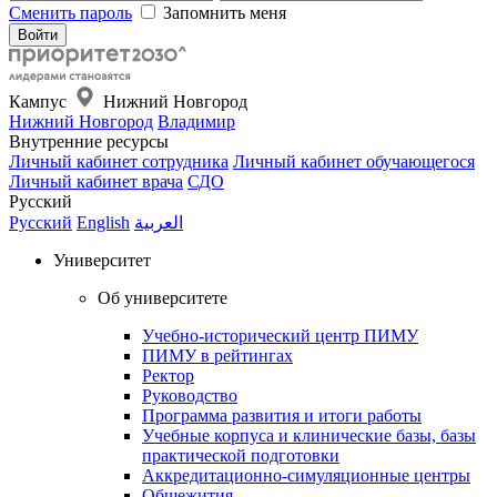
Сменить пароль
Запомнить меня
Кампус
Нижний Новгород
Нижний Новгород
Владимир
Внутренние ресурсы
Личный кабинет сотрудника
Личный кабинет обучающегося
Личный кабинет врача
СДО
Русский
Русский
English
العربية
Университет
Об университете
Учебно-исторический центр ПИМУ
ПИМУ в рейтингах
Ректор
Руководство
Программа развития и итоги работы
Учебные корпуса и клинические базы, базы
практической подготовки
Аккредитационно-симуляционные центры
Общежития