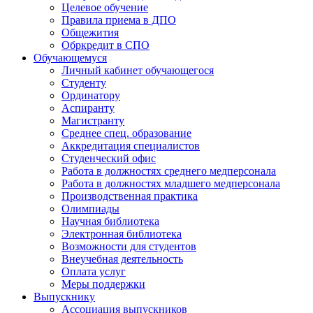
Целевое обучение
Правила приема в ДПО
Общежития
Обркредит в СПО
Обучающемуся
Личный кабинет обучающегося
Студенту
Ординатору
Аспиранту
Магистранту
Среднее спец. образование
Аккредитация специалистов
Студенческий офис
Работа в должностях среднего медперсонала
Работа в должностях младшего медперсонала
Производственная практика
Олимпиады
Научная библиотека
Электронная библиотека
Возможности для студентов
Внеучебная деятельность
Оплата услуг
Меры поддержки
Выпускнику
Ассоциация выпускников