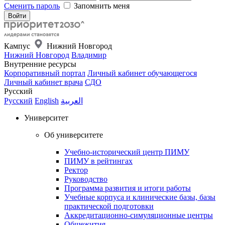
Сменить пароль
Запомнить меня
Кампус
Нижний Новгород
Нижний Новгород
Владимир
Внутренние ресурсы
Корпоративный портал
Личный кабинет обучающегося
Личный кабинет врача
СДО
Русский
Русский
English
العربية
Университет
Об университете
Учебно-исторический центр ПИМУ
ПИМУ в рейтингах
Ректор
Руководство
Программа развития и итоги работы
Учебные корпуса и клинические базы, базы
практической подготовки
Аккредитационно-симуляционные центры
Общежития