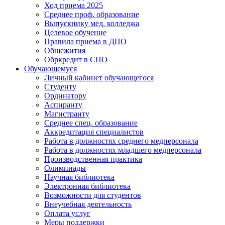
Ход приема 2025
Среднее проф. образование
Выпускнику мед. колледжа
Целевое обучение
Правила приема в ДПО
Общежития
Обркредит в СПО
Обучающемуся
Личный кабинет обучающегося
Студенту
Ординатору
Аспиранту
Магистранту
Среднее спец. образование
Аккредитация специалистов
Работа в должностях среднего медперсонала
Работа в должностях младшего медперсонала
Производственная практика
Олимпиады
Научная библиотека
Электронная библиотека
Возможности для студентов
Внеучебная деятельность
Оплата услуг
Меры поддержки