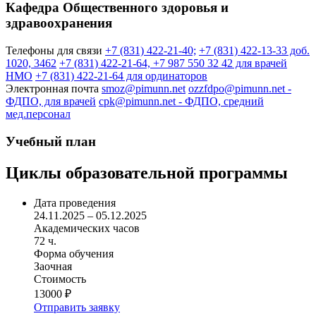
Кафедра Общественного здоровья и
здравоохранения
Телефоны для связи
+7 (831) 422-21-40;
+7 (831) 422-13-33 доб.
1020, 3462
+7 (831) 422-21-64, +7 987 550 32 42 для врачей
НМО
+7 (831) 422-21-64 для ординаторов
Электронная почта
smoz@pimunn.net
ozzfdpo@pimunn.net
-
ФДПО, для врачей
cpk@pimunn.net
- ФДПО, средний
мед.персонал
Учебный план
Циклы образовательной программы
Дата проведения
24.11.2025 – 05.12.2025
Академических часов
72 ч.
Форма обучения
Заочная
Стоимость
13000 ₽
Отправить заявку