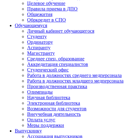
Целевое обучение
Правила приема в ДПО
Общежития
Обркредит в СПО
Обучающемуся
Личный кабинет обучающегося
Студенту
Ординатору
Аспиранту
Магистранту
Среднее спец. образование
Аккредитация специалистов
Студенческий офис
Работа в должностях среднего медперсонала
Работа в должностях младшего медперсонала
Производственная практика
Олимпиады
Научная библиотека
Электронная библиотека
Возможности для студентов
Внеучебная деятельность
Оплата услуг
Меры поддержки
Выпускнику
Ассоциация выпускников