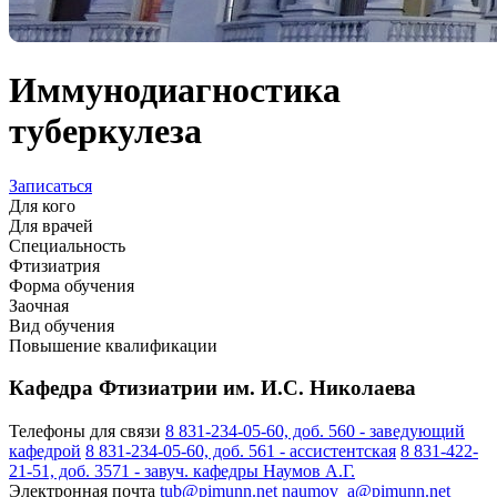
Иммунодиагностика
туберкулеза
Записаться
Для кого
Для врачей
Специальность
Фтизиатрия
Форма обучения
Заочная
Вид обучения
Повышение квалификации
Кафедра Фтизиатрии им. И.С. Николаева
Телефоны для связи
8 831-234-05-60, доб. 560 - заведующий
кафедрой
8 831-234-05-60, доб. 561 - ассистентская
8 831-422-
21-51, доб. 3571 - завуч. кафедры Наумов А.Г.
Электронная почта
tub@pimunn.net
naumov_a@pimunn.net