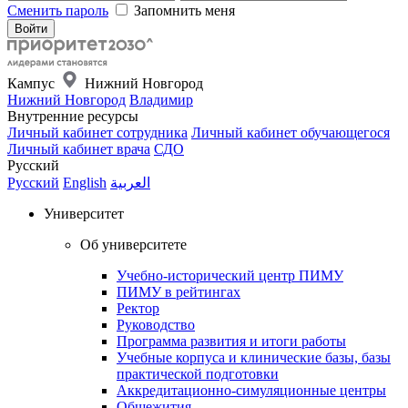
Сменить пароль
Запомнить меня
Кампус
Нижний Новгород
Нижний Новгород
Владимир
Внутренние ресурсы
Личный кабинет сотрудника
Личный кабинет обучающегося
Личный кабинет врача
СДО
Русский
Русский
English
العربية
Университет
Об университете
Учебно-исторический центр ПИМУ
ПИМУ в рейтингах
Ректор
Руководство
Программа развития и итоги работы
Учебные корпуса и клинические базы, базы
практической подготовки
Аккредитационно-симуляционные центры
Общежития