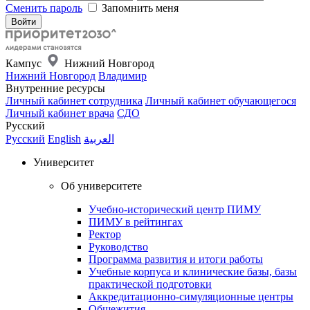
Сменить пароль
Запомнить меня
Кампус
Нижний Новгород
Нижний Новгород
Владимир
Внутренние ресурсы
Личный кабинет сотрудника
Личный кабинет обучающегося
Личный кабинет врача
СДО
Русский
Русский
English
العربية
Университет
Об университете
Учебно-исторический центр ПИМУ
ПИМУ в рейтингах
Ректор
Руководство
Программа развития и итоги работы
Учебные корпуса и клинические базы, базы
практической подготовки
Аккредитационно-симуляционные центры
Общежития