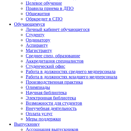
Целевое обучение
Правила приема в ДПО
Общежития
Обркредит в СПО
Обучающемуся
Личный кабинет обучающегося
Студенту
Ординатору
Аспиранту
Магистранту
Среднее спец. образование
Аккредитация специалистов
Студенческий офис
Работа в должностях среднего медперсонала
Работа в должностях младшего медперсонала
Производственная практика
Олимпиады
Научная библиотека
Электронная библиотека
Возможности для студентов
Внеучебная деятельность
Оплата услуг
Меры поддержки
Выпускнику
Ассоциация выпускников