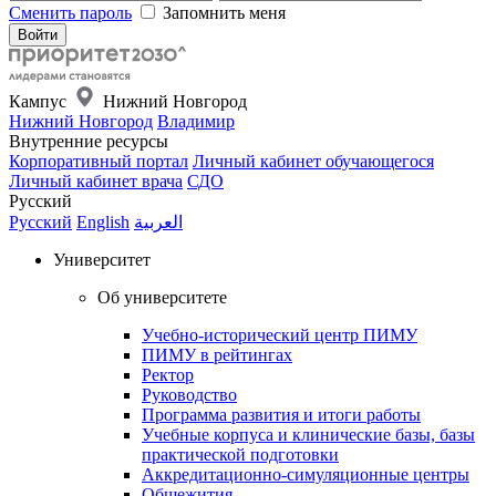
Сменить пароль
Запомнить меня
Кампус
Нижний Новгород
Нижний Новгород
Владимир
Внутренние ресурсы
Корпоративный портал
Личный кабинет обучающегося
Личный кабинет врача
СДО
Русский
Русский
English
العربية
Университет
Об университете
Учебно-исторический центр ПИМУ
ПИМУ в рейтингах
Ректор
Руководство
Программа развития и итоги работы
Учебные корпуса и клинические базы, базы
практической подготовки
Аккредитационно-симуляционные центры
Общежития