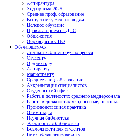
Аспирантура
Ход приема 2025
Среднее проф. образование
Выпускнику мед. колледжа
Целевое обучение
Правила приема в ДПО
Общежития
Обркредит в СПО
Обучающемуся
Личный кабинет обучающегося
Студенту
Ординатору
Аспиранту
Магистранту
Среднее спец. образование
Аккредитация специалистов
Студенческий офис
Работа в должностях среднего медперсонала
Работа в должностях младшего медперсонала
Производственная практика
Олимпиады
Научная библиотека
Электронная библиотека
Возможности для студентов
Внеучебная деятельность