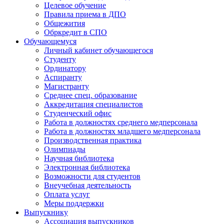
Целевое обучение
Правила приема в ДПО
Общежития
Обркредит в СПО
Обучающемуся
Личный кабинет обучающегося
Студенту
Ординатору
Аспиранту
Магистранту
Среднее спец. образование
Аккредитация специалистов
Студенческий офис
Работа в должностях среднего медперсонала
Работа в должностях младшего медперсонала
Производственная практика
Олимпиады
Научная библиотека
Электронная библиотека
Возможности для студентов
Внеучебная деятельность
Оплата услуг
Меры поддержки
Выпускнику
Ассоциация выпускников