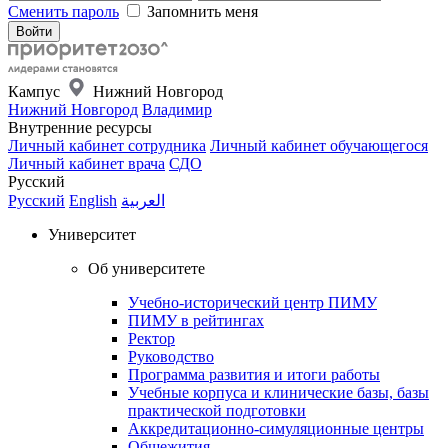
Сменить пароль
Запомнить меня
Кампус
Нижний Новгород
Нижний Новгород
Владимир
Внутренние ресурсы
Личный кабинет сотрудника
Личный кабинет обучающегося
Личный кабинет врача
СДО
Русский
Русский
English
العربية
Университет
Об университете
Учебно-исторический центр ПИМУ
ПИМУ в рейтингах
Ректор
Руководство
Программа развития и итоги работы
Учебные корпуса и клинические базы, базы
практической подготовки
Аккредитационно-симуляционные центры
Общежития