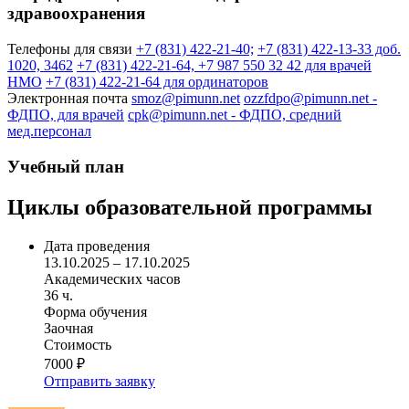
здравоохранения
Телефоны для связи
+7 (831) 422-21-40;
+7 (831) 422-13-33 доб.
1020, 3462
+7 (831) 422-21-64, +7 987 550 32 42 для врачей
НМО
+7 (831) 422-21-64 для ординаторов
Электронная почта
smoz@pimunn.net
ozzfdpo@pimunn.net
-
ФДПО, для врачей
cpk@pimunn.net
- ФДПО, средний
мед.персонал
Учебный план
Циклы образовательной программы
Дата проведения
13.10.2025 – 17.10.2025
Академических часов
36 ч.
Форма обучения
Заочная
Стоимость
7000 ₽
Отправить заявку