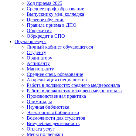
Ход приема 2025
Среднее проф. образование
Выпускнику мед. колледжа
Целевое обучение
Правила приема в ДПО
Общежития
Обркредит в СПО
Обучающемуся
Личный кабинет обучающегося
Студенту
Ординатору
Аспиранту
Магистранту
Среднее спец. образование
Аккредитация специалистов
Работа в должностях среднего медперсонала
Работа в должностях младшего медперсонала
Производственная практика
Олимпиады
Научная библиотека
Электронная библиотека
Возможности для студентов
Внеучебная деятельность
Оплата услуг
Меры поддержки