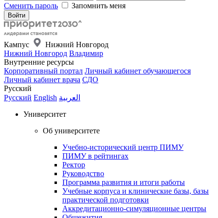
Сменить пароль
Запомнить меня
Кампус
Нижний Новгород
Нижний Новгород
Владимир
Внутренние ресурсы
Корпоративный портал
Личный кабинет обучающегося
Личный кабинет врача
СДО
Русский
Русский
English
العربية
Университет
Об университете
Учебно-исторический центр ПИМУ
ПИМУ в рейтингах
Ректор
Руководство
Программа развития и итоги работы
Учебные корпуса и клинические базы, базы
практической подготовки
Аккредитационно-симуляционные центры
Общежития