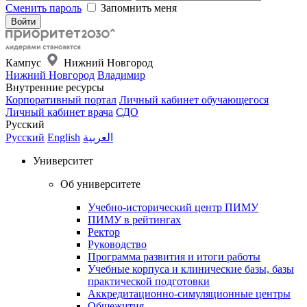
Сменить пароль
Запомнить меня
Кампус
Нижний Новгород
Нижний Новгород
Владимир
Внутренние ресурсы
Корпоративный портал
Личный кабинет обучающегося
Личный кабинет врача
СДО
Русский
Русский
English
العربية
Университет
Об университете
Учебно-исторический центр ПИМУ
ПИМУ в рейтингах
Ректор
Руководство
Программа развития и итоги работы
Учебные корпуса и клинические базы, базы
практической подготовки
Аккредитационно-симуляционные центры
Общежития