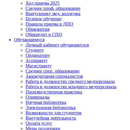
Ход приема 2025
Среднее проф. образование
Выпускнику мед. колледжа
Целевое обучение
Правила приема в ДПО
Общежития
Обркредит в СПО
Обучающемуся
Личный кабинет обучающегося
Студенту
Ординатору
Аспиранту
Магистранту
Среднее спец. образование
Аккредитация специалистов
Работа в должностях среднего медперсонала
Работа в должностях младшего медперсонала
Производственная практика
Олимпиады
Научная библиотека
Электронная библиотека
Возможности для студентов
Внеучебная деятельность
Оплата услуг
Меры поддержки