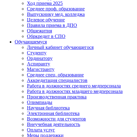
Ход приема 2025
Среднее проф. образование
Выпускнику мед. колледжа
Целевое обучение
Правила приема в ДПО
Общежития
Обркредит в СПО
Обучающемуся
Личный кабинет обучающегося
Студенту
Ординатору
Аспиранту
Магистранту
Среднее спец. образование
Аккредитация специалистов
Работа в должностях среднего медперсонала
Работа в должностях младшего медперсонала
Производственная практика
Олимпиады
Научная библиотека
Электронная библиотека
Возможности для студентов
Внеучебная деятельность
Оплата услуг
Меры поддержки