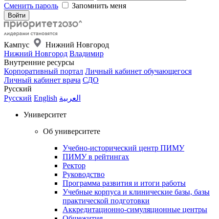
Сменить пароль
Запомнить меня
Кампус
Нижний Новгород
Нижний Новгород
Владимир
Внутренние ресурсы
Корпоративный портал
Личный кабинет обучающегося
Личный кабинет врача
СДО
Русский
Русский
English
العربية
Университет
Об университете
Учебно-исторический центр ПИМУ
ПИМУ в рейтингах
Ректор
Руководство
Программа развития и итоги работы
Учебные корпуса и клинические базы, базы
практической подготовки
Аккредитационно-симуляционные центры
Общежития