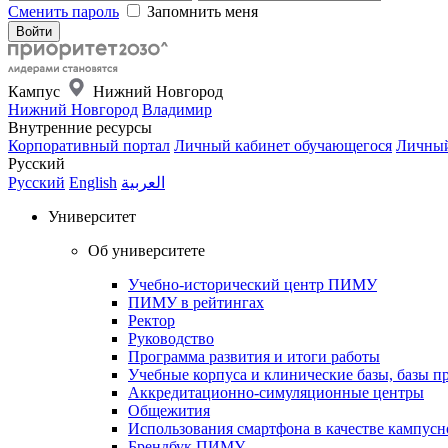
Сменить пароль
Запомнить меня
Кампус
Нижний Новгород
Нижний Новгород
Владимир
Внутренние ресурсы
Корпоративный портал
Личный кабинет обучающегося
Личный
Русский
Русский
English
العربية
Университет
Об университете
Учебно-исторический центр ПИМУ
ПИМУ в рейтингах
Ректор
Руководство
Программа развития и итоги работы
Учебные корпуса и клинические базы, базы п
Аккредитационно-симуляционные центры
Общежития
Использования смартфона в качестве кампусн
Брендбук ПИМУ