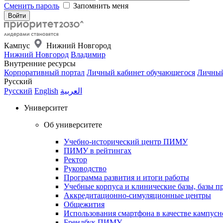
Сменить пароль
Запомнить меня
Кампус
Нижний Новгород
Нижний Новгород
Владимир
Внутренние ресурсы
Корпоративный портал
Личный кабинет обучающегося
Личный
Русский
Русский
English
العربية
Университет
Об университете
Учебно-исторический центр ПИМУ
ПИМУ в рейтингах
Ректор
Руководство
Программа развития и итоги работы
Учебные корпуса и клинические базы, базы п
Аккредитационно-симуляционные центры
Общежития
Использования смартфона в качестве кампусн
Брендбук ПИМУ