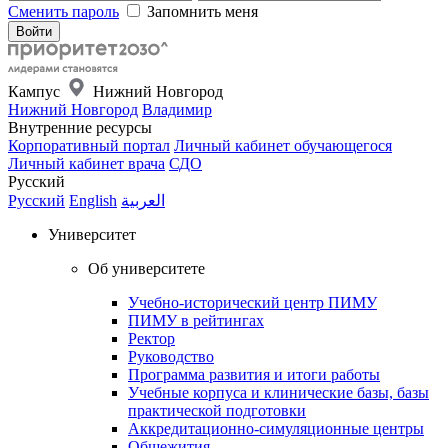
Сменить пароль
Запомнить меня
Кампус
Нижний Новгород
Нижний Новгород
Владимир
Внутренние ресурсы
Корпоративный портал
Личный кабинет обучающегося
Личный кабинет врача
СДО
Русский
Русский
English
العربية
Университет
Об университете
Учебно-исторический центр ПИМУ
ПИМУ в рейтингах
Ректор
Руководство
Программа развития и итоги работы
Учебные корпуса и клинические базы, базы
практической подготовки
Аккредитационно-симуляционные центры
Общежития