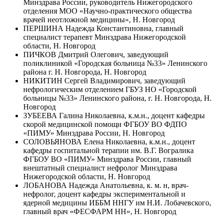
Минздрава России, руководитель Нижегородского
отделения МОО «Научно-практического общества
врачей неотложной медицины», Н. Новгород
ПЕРШИНА Надежда Константиновна, главный
специалист терапевт Минздрава Нижегородской
области, Н. Новгород
ПИЧКОВ Дмитрий Олегович, заведующий
поликлиникой «Городская больница №33» Ленинского
района г. Н. Новгорода, Н. Новгород
НИКИТИН Сергей Владимирович, заведующий
нефрологическим отделением ГБУЗ НО «Городской
больницы №33» Ленинского района, г. Н. Новгорода, Н.
Новгород
ЗУБЕЕВА Галина Николаевна, к.м.н., доцент кафедры
скорой медицинской помощи ФГБОУ ВО ФДПО
«ПИМУ» Минздрава России, Н. Новгород
СОЛОВЬЯНОВА Елена Николаевна, к.м.н., доцент
кафедры госпитальной терапии им. В.Г. Вогралика
ФГБОУ ВО «ПИМУ» Минздрава России, главный
внештатный специалист нефролог Минздрава
Нижегородской области, Н. Новгород
ЛОБАНОВА Надежда Анатольевна, к. м. н, врач-
нефролог, доцент кафедры экспериментальной и
ядерной медицины ИББМ ННГУ им Н.И. Лобачевского,
главный врач «ФЕСФАРМ НН», Н. Новгород