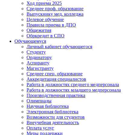
Ход приема 2025
Среднее проф. образование
Выпускнику мед. колледжа
Целевое обучение
Правила приема в ДПО
Общежития
Обркредит в СПО
Обучающемуся
Личный кабинет обучающегося
Студенту
Ординатору
Аспиранту
Магистранту
Среднее спец. образование
Аккредитация специалистов
Работа в должностях среднего медперсонала
Работа в должностях младшего медперсонала
Производственная практика
Олимпиады
Научная библиотека
Электронная библиотека
Возможности для студентов
Внеучебная деятельность
Оплата услуг
Меры поддержки