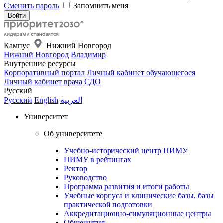
Сменить пароль
Запомнить меня
Кампус
Нижний Новгород
Нижний Новгород
Владимир
Внутренние ресурсы
Корпоративный портал
Личный кабинет обучающегося
Личный кабинет врача
СДО
Русский
Русский
English
العربية
Университет
Об университете
Учебно-исторический центр ПИМУ
ПИМУ в рейтингах
Ректор
Руководство
Программа развития и итоги работы
Учебные корпуса и клинические базы, базы
практической подготовки
Аккредитационно-симуляционные центры
Общежития