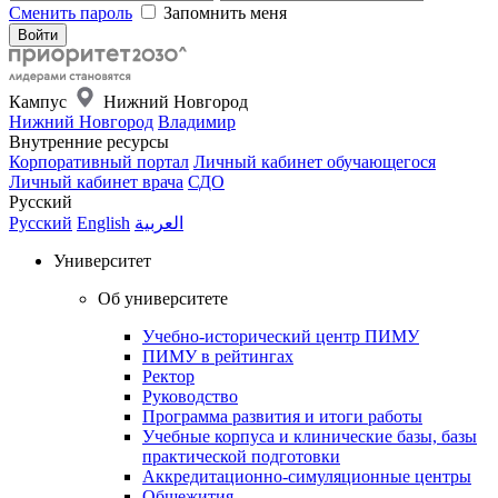
Сменить пароль
Запомнить меня
Кампус
Нижний Новгород
Нижний Новгород
Владимир
Внутренние ресурсы
Корпоративный портал
Личный кабинет обучающегося
Личный кабинет врача
СДО
Русский
Русский
English
العربية
Университет
Об университете
Учебно-исторический центр ПИМУ
ПИМУ в рейтингах
Ректор
Руководство
Программа развития и итоги работы
Учебные корпуса и клинические базы, базы
практической подготовки
Аккредитационно-симуляционные центры
Общежития