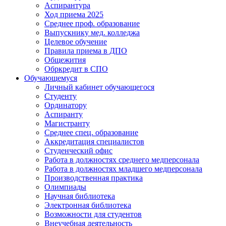
Аспирантура
Ход приема 2025
Среднее проф. образование
Выпускнику мед. колледжа
Целевое обучение
Правила приема в ДПО
Общежития
Обркредит в СПО
Обучающемуся
Личный кабинет обучающегося
Студенту
Ординатору
Аспиранту
Магистранту
Среднее спец. образование
Аккредитация специалистов
Студенческий офис
Работа в должностях среднего медперсонала
Работа в должностях младшего медперсонала
Производственная практика
Олимпиады
Научная библиотека
Электронная библиотека
Возможности для студентов
Внеучебная деятельность