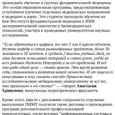
прошедших обучение в группах фундаментальной медицины.
Это особая образовательная программа, предусматривающая
углублённое изучение отдельных медицинских направлений
в медицине и науке. Эти студенты проходили обучение на
базе Института фундаментальной медицины и НИИ
экспериментальной онкологии и биомедицинских
технологий, участвуя в проводимых университетом научных
исследованиях.
“Если обратиться к цифрам, то это 5 или 6 курсов обучения,
десятки кафедр и сотни разнообразных предметов, более 30
экзаменов и 50 зачётов, в среднем 2 тысячи учебных дней, не
один десяток исписанных тетрадей и сотни ручек, учёба во
всех районах Нижнего Новгорода и за его пределами. И всё
это ради одной цели — стать врачом. Это время развития
себя, становления и развития нашей личности. И от лица всех
выпускников я хочу сказать спасибо Приволжскому
исследовательскому медицинскому университету за всё то,
что произошло в его стенах!”
— говорит
Анастасия
Хрипунова
, выпускница педиатрического факультета.
Кроме этого, вместе с дипломами специалиста отдельные
выпускники ПИМУ получили также дипломы о прохождении
программ дополнительной профессиональной
переподготовки, среди которых “информационные системы в