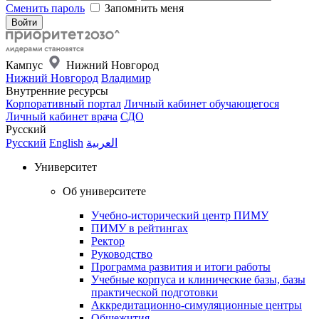
Сменить пароль
Запомнить меня
Кампус
Нижний Новгород
Нижний Новгород
Владимир
Внутренние ресурсы
Корпоративный портал
Личный кабинет обучающегося
Личный кабинет врача
СДО
Русский
Русский
English
العربية
Университет
Об университете
Учебно-исторический центр ПИМУ
ПИМУ в рейтингах
Ректор
Руководство
Программа развития и итоги работы
Учебные корпуса и клинические базы, базы
практической подготовки
Аккредитационно-симуляционные центры
Общежития