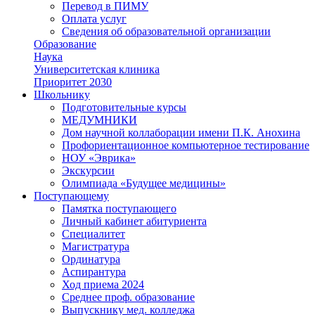
Перевод в ПИМУ
Оплата услуг
Сведения об образовательной организации
Образование
Наука
Университетская клиника
Приоритет 2030
Школьнику
Подготовительные курсы
МЕДУМНИКИ
Дом научной коллаборации имени П.К. Анохина
Профориентационное компьютерное тестирование
НОУ «Эврика»
Экскурсии
Олимпиада «Будущее медицины»
Поступающему
Памятка поступающего
Личный кабинет абитуриента
Специалитет
Магистратура
Ординатура
Аспирантура
Ход приема 2024
Среднее проф. образование
Выпускнику мед. колледжа