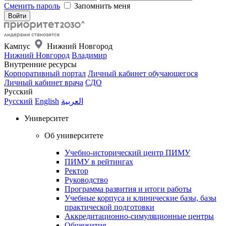
Сменить пароль
Запомнить меня
Кампус
Нижний Новгород
Нижний Новгород
Владимир
Внутренние ресурсы
Корпоративный портал
Личный кабинет обучающегося
Личный кабинет врача
СДО
Русский
Русский
English
العربية
Университет
Об университете
Учебно-исторический центр ПИМУ
ПИМУ в рейтингах
Ректор
Руководство
Программа развития и итоги работы
Учебные корпуса и клинические базы, базы
практической подготовки
Аккредитационно-симуляционные центры
Общежития