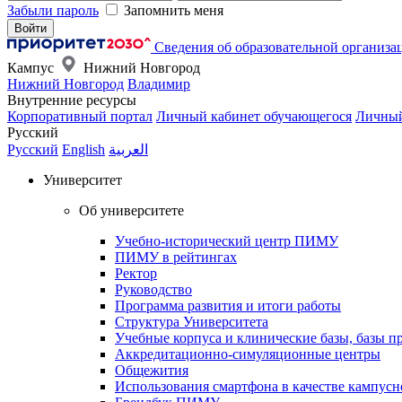
Забыли пароль
Запомнить меня
Сведения об образовательной организа
Кампус
Нижний Новгород
Нижний Новгород
Владимир
Внутренние ресурсы
Корпоративный портал
Личный кабинет обучающегося
Личный
Русский
Русский
English
العربية
Университет
Об университете
Учебно-исторический центр ПИМУ
ПИМУ в рейтингах
Ректор
Руководство
Программа развития и итоги работы
Структура Университета
Учебные корпуса и клинические базы, базы п
Аккредитационно-симуляционные центры
Общежития
Использования смартфона в качестве кампусн