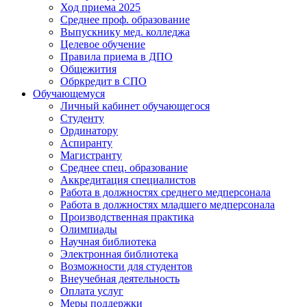
Ход приема 2025
Среднее проф. образование
Выпускнику мед. колледжа
Целевое обучение
Правила приема в ДПО
Общежития
Обркредит в СПО
Обучающемуся
Личный кабинет обучающегося
Студенту
Ординатору
Аспиранту
Магистранту
Среднее спец. образование
Аккредитация специалистов
Работа в должностях среднего медперсонала
Работа в должностях младшего медперсонала
Производственная практика
Олимпиады
Научная библиотека
Электронная библиотека
Возможности для студентов
Внеучебная деятельность
Оплата услуг
Меры поддержки