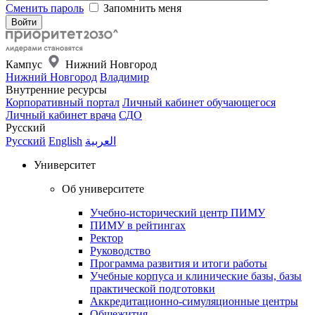
Сменить пароль
Запомнить меня
Кампус
Нижний Новгород
Нижний Новгород
Владимир
Внутренние ресурсы
Корпоративный портал
Личный кабинет обучающегося
Личный кабинет врача
СДО
Русский
Русский
English
العربية
Университет
Об университете
Учебно-исторический центр ПИМУ
ПИМУ в рейтингах
Ректор
Руководство
Программа развития и итоги работы
Учебные корпуса и клинические базы, базы
практической подготовки
Аккредитационно-симуляционные центры
Общежития