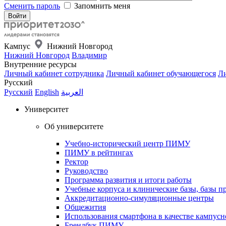
Сменить пароль
Запомнить меня
Кампус
Нижний Новгород
Нижний Новгород
Владимир
Внутренние ресурсы
Личный кабинет сотрудника
Личный кабинет обучающегося
Ли
Русский
Русский
English
العربية
Университет
Об университете
Учебно-исторический центр ПИМУ
ПИМУ в рейтингах
Ректор
Руководство
Программа развития и итоги работы
Учебные корпуса и клинические базы, базы п
Аккредитационно-симуляционные центры
Общежития
Использования смартфона в качестве кампусн
Брендбук ПИМУ