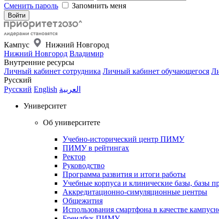
Сменить пароль
Запомнить меня
Кампус
Нижний Новгород
Нижний Новгород
Владимир
Внутренние ресурсы
Личный кабинет сотрудника
Личный кабинет обучающегося
Ли
Русский
Русский
English
العربية
Университет
Об университете
Учебно-исторический центр ПИМУ
ПИМУ в рейтингах
Ректор
Руководство
Программа развития и итоги работы
Учебные корпуса и клинические базы, базы п
Аккредитационно-симуляционные центры
Общежития
Использования смартфона в качестве кампусн
Брендбук ПИМУ