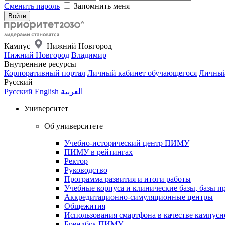
Сменить пароль
Запомнить меня
Кампус
Нижний Новгород
Нижний Новгород
Владимир
Внутренние ресурсы
Корпоративный портал
Личный кабинет обучающегося
Личный
Русский
Русский
English
العربية
Университет
Об университете
Учебно-исторический центр ПИМУ
ПИМУ в рейтингах
Ректор
Руководство
Программа развития и итоги работы
Учебные корпуса и клинические базы, базы п
Аккредитационно-симуляционные центры
Общежития
Использования смартфона в качестве кампусн
Брендбук ПИМУ