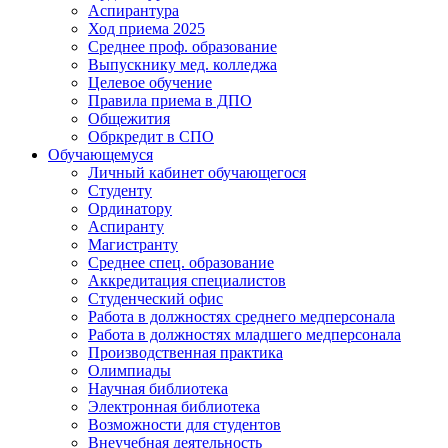
Аспирантура
Ход приема 2025
Среднее проф. образование
Выпускнику мед. колледжа
Целевое обучение
Правила приема в ДПО
Общежития
Обркредит в СПО
Обучающемуся
Личный кабинет обучающегося
Студенту
Ординатору
Аспиранту
Магистранту
Среднее спец. образование
Аккредитация специалистов
Студенческий офис
Работа в должностях среднего медперсонала
Работа в должностях младшего медперсонала
Производственная практика
Олимпиады
Научная библиотека
Электронная библиотека
Возможности для студентов
Внеучебная деятельность