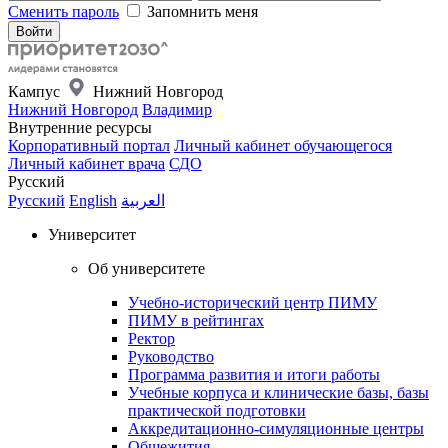
Сменить пароль
Запомнить меня
Кампус
Нижний Новгород
Нижний Новгород
Владимир
Внутренние ресурсы
Корпоративный портал
Личный кабинет обучающегося
Личный кабинет врача
СДО
Русский
Русский
English
العربية
Университет
Об университете
Учебно-исторический центр ПИМУ
ПИМУ в рейтингах
Ректор
Руководство
Программа развития и итоги работы
Учебные корпуса и клинические базы, базы
практической подготовки
Аккредитационно-симуляционные центры
Общежития