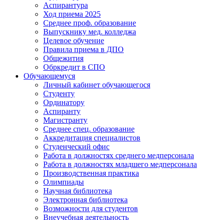
Аспирантура
Ход приема 2025
Среднее проф. образование
Выпускнику мед. колледжа
Целевое обучение
Правила приема в ДПО
Общежития
Обркредит в СПО
Обучающемуся
Личный кабинет обучающегося
Студенту
Ординатору
Аспиранту
Магистранту
Среднее спец. образование
Аккредитация специалистов
Студенческий офис
Работа в должностях среднего медперсонала
Работа в должностях младшего медперсонала
Производственная практика
Олимпиады
Научная библиотека
Электронная библиотека
Возможности для студентов
Внеучебная деятельность