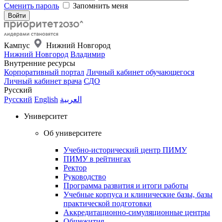
Сменить пароль
Запомнить меня
Кампус
Нижний Новгород
Нижний Новгород
Владимир
Внутренние ресурсы
Корпоративный портал
Личный кабинет обучающегося
Личный кабинет врача
СДО
Русский
Русский
English
العربية
Университет
Об университете
Учебно-исторический центр ПИМУ
ПИМУ в рейтингах
Ректор
Руководство
Программа развития и итоги работы
Учебные корпуса и клинические базы, базы
практической подготовки
Аккредитационно-симуляционные центры
Общежития