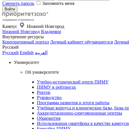
Сменить пароль
Запомнить меня
Кампус
Нижний Новгород
Нижний Новгород
Владимир
Внутренние ресурсы
Корпоративный портал
Личный кабинет обучающегося
Личный
Русский
Русский
English
العربية
Университет
Об университете
Учебно-исторический центр ПИМУ
ПИМУ в рейтингах
Ректор
Руководство
Программа развития и итоги работы
Учебные корпуса и клинические базы, базы п
Аккредитационно-симуляционные центры
Общежития
Использования смартфона в качестве кампусн
Брендбук ПИМУ