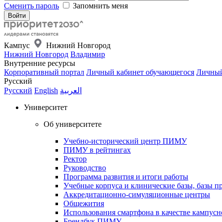
Сменить пароль
Запомнить меня
Кампус
Нижний Новгород
Нижний Новгород
Владимир
Внутренние ресурсы
Корпоративный портал
Личный кабинет обучающегося
Личный
Русский
Русский
English
العربية
Университет
Об университете
Учебно-исторический центр ПИМУ
ПИМУ в рейтингах
Ректор
Руководство
Программа развития и итоги работы
Учебные корпуса и клинические базы, базы п
Аккредитационно-симуляционные центры
Общежития
Использования смартфона в качестве кампусн
Брендбук ПИМУ