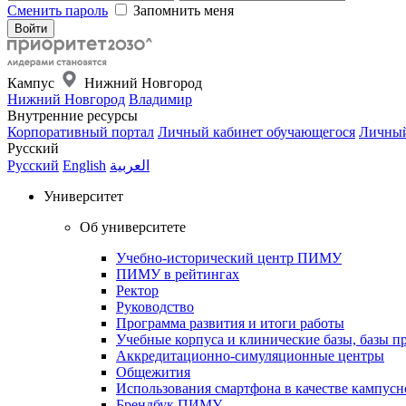
Сменить пароль
Запомнить меня
Кампус
Нижний Новгород
Нижний Новгород
Владимир
Внутренние ресурсы
Корпоративный портал
Личный кабинет обучающегося
Личный
Русский
Русский
English
العربية
Университет
Об университете
Учебно-исторический центр ПИМУ
ПИМУ в рейтингах
Ректор
Руководство
Программа развития и итоги работы
Учебные корпуса и клинические базы, базы п
Аккредитационно-симуляционные центры
Общежития
Использования смартфона в качестве кампусн
Брендбук ПИМУ