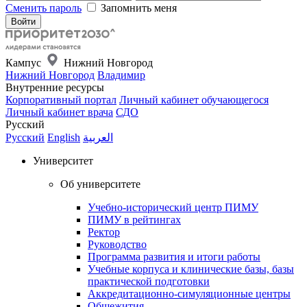
Сменить пароль
Запомнить меня
Кампус
Нижний Новгород
Нижний Новгород
Владимир
Внутренние ресурсы
Корпоративный портал
Личный кабинет обучающегося
Личный кабинет врача
СДО
Русский
Русский
English
العربية
Университет
Об университете
Учебно-исторический центр ПИМУ
ПИМУ в рейтингах
Ректор
Руководство
Программа развития и итоги работы
Учебные корпуса и клинические базы, базы
практической подготовки
Аккредитационно-симуляционные центры
Общежития