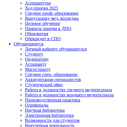
Аспирантура
Ход приема 2025
Среднее проф. образование
Выпускнику мед. колледжа
Целевое обучение
Правила приема в ДПО
Общежития
Обркредит в СПО
Обучающемуся
Личный кабинет обучающегося
Студенту
Ординатору
Аспиранту
Магистранту
Среднее спец. образование
Аккредитация специалистов
Студенческий офис
Работа в должностях среднего медперсонала
Работа в должностях младшего медперсонала
Производственная практика
Олимпиады
Научная библиотека
Электронная библиотека
Возможности для студентов
Внеучебная деятельность