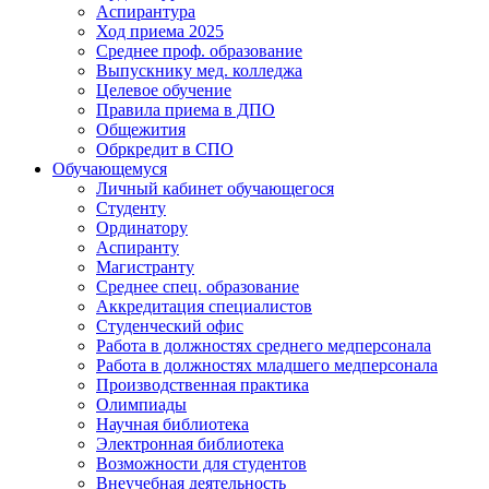
Аспирантура
Ход приема 2025
Среднее проф. образование
Выпускнику мед. колледжа
Целевое обучение
Правила приема в ДПО
Общежития
Обркредит в СПО
Обучающемуся
Личный кабинет обучающегося
Студенту
Ординатору
Аспиранту
Магистранту
Среднее спец. образование
Аккредитация специалистов
Студенческий офис
Работа в должностях среднего медперсонала
Работа в должностях младшего медперсонала
Производственная практика
Олимпиады
Научная библиотека
Электронная библиотека
Возможности для студентов
Внеучебная деятельность