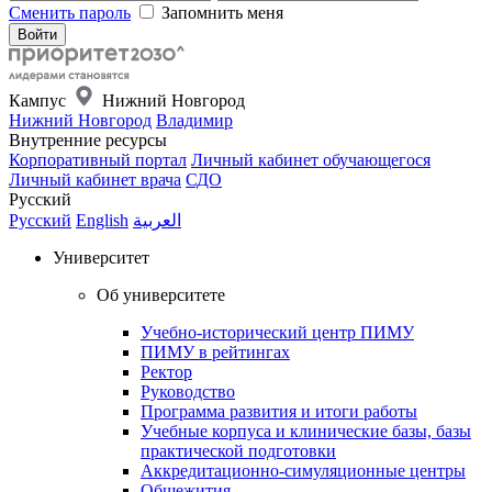
Сменить пароль
Запомнить меня
Кампус
Нижний Новгород
Нижний Новгород
Владимир
Внутренние ресурсы
Корпоративный портал
Личный кабинет обучающегося
Личный кабинет врача
СДО
Русский
Русский
English
العربية
Университет
Об университете
Учебно-исторический центр ПИМУ
ПИМУ в рейтингах
Ректор
Руководство
Программа развития и итоги работы
Учебные корпуса и клинические базы, базы
практической подготовки
Аккредитационно-симуляционные центры
Общежития