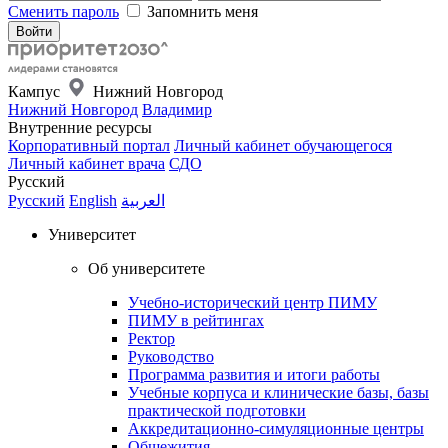
Сменить пароль
Запомнить меня
Кампус
Нижний Новгород
Нижний Новгород
Владимир
Внутренние ресурсы
Корпоративный портал
Личный кабинет обучающегося
Личный кабинет врача
СДО
Русский
Русский
English
العربية
Университет
Об университете
Учебно-исторический центр ПИМУ
ПИМУ в рейтингах
Ректор
Руководство
Программа развития и итоги работы
Учебные корпуса и клинические базы, базы
практической подготовки
Аккредитационно-симуляционные центры
Общежития