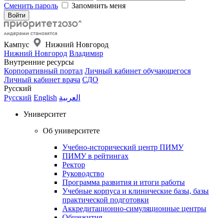
Сменить пароль
Запомнить меня
Кампус
Нижний Новгород
Нижний Новгород
Владимир
Внутренние ресурсы
Корпоративный портал
Личный кабинет обучающегося
Личный кабинет врача
СДО
Русский
Русский
English
العربية
Университет
Об университете
Учебно-исторический центр ПИМУ
ПИМУ в рейтингах
Ректор
Руководство
Программа развития и итоги работы
Учебные корпуса и клинические базы, базы
практической подготовки
Аккредитационно-симуляционные центры
Общежития