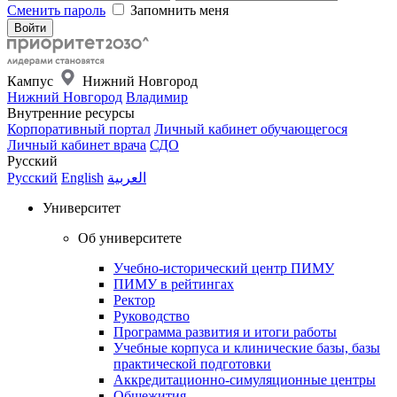
Сменить пароль
Запомнить меня
Кампус
Нижний Новгород
Нижний Новгород
Владимир
Внутренние ресурсы
Корпоративный портал
Личный кабинет обучающегося
Личный кабинет врача
СДО
Русский
Русский
English
العربية
Университет
Об университете
Учебно-исторический центр ПИМУ
ПИМУ в рейтингах
Ректор
Руководство
Программа развития и итоги работы
Учебные корпуса и клинические базы, базы
практической подготовки
Аккредитационно-симуляционные центры
Общежития