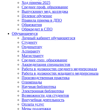
Ход приема 2025
Среднее проф. образование
Выпускнику мед. колледжа
Целевое обучение
Правила приема в ДПО
Общежития
Обркредит в СПО
Обучающемуся
Личный кабинет обучающегося
Студенту
Ординатору
Аспиранту
Магистранту
Среднее спец. образование
Аккредитация специалистов
Работа в должностях среднего медперсонала
Работа в должностях младшего медперсонала
Производственная практика
Олимпиады
Научная библиотека
Электронная библиотека
Возможности для студентов
Внеучебная деятельность
Оплата услуг
Меры поддержки