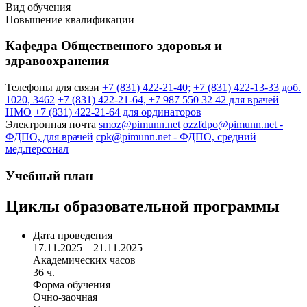
Вид обучения
Повышение квалификации
Кафедра Общественного здоровья и
здравоохранения
Телефоны для связи
+7 (831) 422-21-40;
+7 (831) 422-13-33 доб.
1020, 3462
+7 (831) 422-21-64, +7 987 550 32 42 для врачей
НМО
+7 (831) 422-21-64 для ординаторов
Электронная почта
smoz@pimunn.net
ozzfdpo@pimunn.net
-
ФДПО, для врачей
cpk@pimunn.net
- ФДПО, средний
мед.персонал
Учебный план
Циклы образовательной программы
Дата проведения
17.11.2025 – 21.11.2025
Академических часов
36 ч.
Форма обучения
Очно-заочная