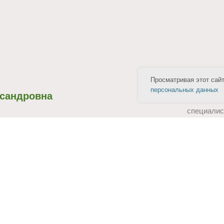
Просматривая этот сай
персональных данных
сандровна
Колда
специалис
1
тел.:
ru
э