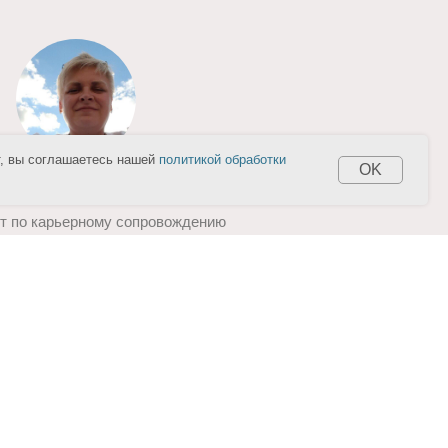
т, вы соглашаетесь нашей
политикой обработки
OK
нова Мария Никитична
т по карьерному сопровождению
 +7 (831) 422-13-33, доб. 3844
л. почта:
stv@nizhgma.ru