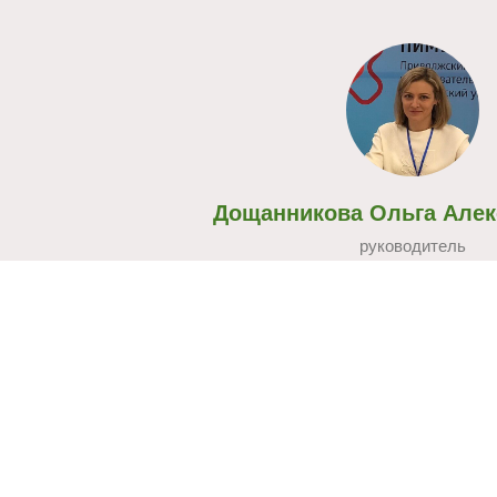
Дощанникова Ольга Алек
руководитель
тел.: +7 (952) 772-71-1
эл. почта:
stv@nizhgma.