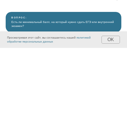
ВОПРОС:
Есть ли минимальный балл, на который нужно сдать ЕГЭ или внутренний
экзамен?
Просматривая этот сайт, вы соглашаетесь нашей
политикой
OK
обработки персональных данных
ОТВЕТ:
Да, минимальный балл установлен по каждому общеобразовательному
предмету (химия, биология, русский язык) -
40 баллов. Если результат вступительного испытания ниже указанного
балла, абитуриент не сможет принять участие в конкурсе.
ВОПРОС:
Сколько действуют результаты ЕГЭ?
ОТВЕТ:
Результаты ЕГЭ действительны четыре года, следующих за годом
получения таких результатов (п.2 ст.70 ФЗ №273
“Об образовании в РФ”). Для поступления в 2022 году действительны
результаты ЕГЭ, полученные с 2018 года.