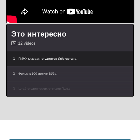
Это интересно
12 videos
1
ПИМУ глазами студентов Узбекистана
2
Фильм к 100-летию ВУЗа
3
Штаб студенческих отрядов Пульс
4
Лечебный факультет
5
Педиатрический факультет
6
Стоматологический факультет