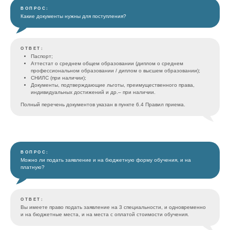
ВОПРОС:
7
Факультет международного медицинского образования и
Какие документы нужны для поступления?
управление международного сотрудничества
8
Факультет сетевых образовательных программ
ОТВЕТ:
Паспорт;
Аттестат о среднем общем образовании (диплом о среднем
9
Интервью студсоветов ПИМУ
профессиональном образовании / диплом о высшем образовании);
СНИЛС (при наличии);
Документы, подтверждающие льготы, преимущественного права,
индивидуальных достижений и др.– при наличии.
10
ПИМУ в Нижнем Новгороде 1 часть #Абитура
Полный перечень документов указан в пункте 6.4 Правил приема.
Reels
11
Волонтеры - медики
ВОПРОС:
Можно ли подать заявление и на бюджетную форму обучения, и на
12
Волонтеры - медики
платную?
ОТВЕТ:
Вы имеете право подать заявление на 3 специальности, и одновременно
и на бюджетные места, и на места с оплатой стоимости обучения.