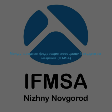
Международная федерация ассоциаций студентов-
медиков (IFMSA)