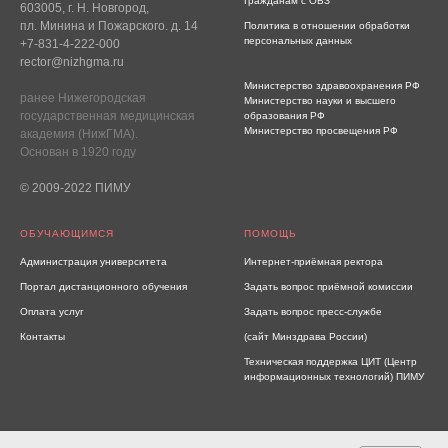
Гражданам с ОВЗ
603005, г. Н. Новгород,
пл. Минина и Пожарского. д. 14
Политика в отношении обработки
персональных данных
+7-831-4-222-000
rector@nizhgma.ru
Министерство здравоохранения РФ
ранее Нижегородская
Министерство науки и высшего
государственная медицинская
образования РФ
Министерство просвещения РФ
академия (НижГМА).
Основан в 1920 году
© 2009-2022 ПИМУ
ОБУЧАЮЩИМСЯ
ПОМОЩЬ
Администрация университета
Интернет-приёмная ректора
Портал дистанционного обучения
Задать вопрос приёмной комиссии
Оплата услуг
Задать вопрос пресс-службе
Контакты
(сайт Минздрава России)
Техническая поддержка ЦИТ (Центр
информационных технологий) ПИМУ